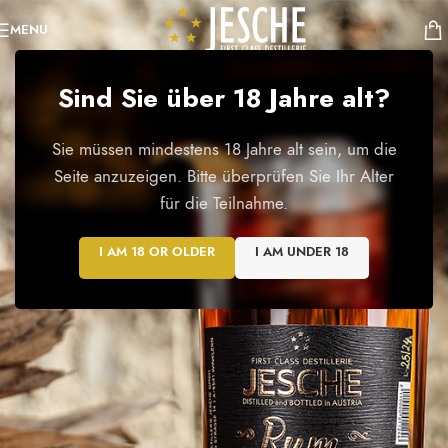
MENU
Sind Sie über 18 Jahre alt?
Im Eichenfass gelagert
Sie müssen mindestens 18 Jahre alt sein, um die
Jesche Rum
Seite anzuzeigen. Bitte überprüfen Sie Ihr Alter
für die Teilnahme.
I AM 18 OR OLDER
I AM UNDER 18
Zum Produkt