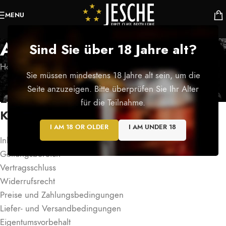
MENU
AGB´s
Sind Sie über 18 Jahre alt?
Home
/
AGB´s
Sie müssen mindestens 18 Jahre alt sein, um die
ALLGEMEINE GESCHÄFTS- UND
Seite anzuzeigen. Bitte überprüfen Sie Ihr Alter
LIEFERBEDINGUNGEN MIT
für die Teilnahme.
KUNDENINFORMATIONEN
I AM 18 OR OLDER
I AM UNDER 18
Inhaltsverzeichnis
Geltungsbereich
Vertragsschluss
Widerrufsrecht
Preise und Zahlungsbedingungen
Liefer- und Versandbedingungen
Eigentumsvorbehalt