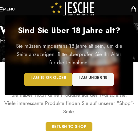
MENU
Wunschzettel
Sind Sie über 18 Jahre alt?
Home
/
Wunschzettel
Sie müssen mindestens 18 Jahre alt sein, um die
Seite anzuzeigen. Bitte überprüfen Sie Ihr Alter
für die Teilnahme.
I AM 18 OR OLDER
I AM UNDER 18
This wishlist is empty.
Sie haben noch keine Produkte auf der Wunschliste.
Viele interessante Produkte finden Sie auf unserer "Shop"-
Seite.
RETURN TO SHOP