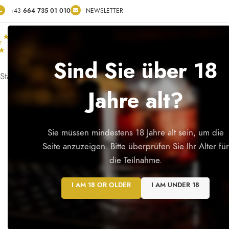
+43
664 735 01 010
NEWSLETTER
ÜBER
360° VIRTUAL WALK
SHOP
SERVICE
KO
Sind Sie über 18
Startseite
/
Spirituosen
/
Rum Karamell-Vanille Likör 31% Vol.
Jahre alt?
Sie müssen mindestens 18 Jahre alt sein, um die
Seite anzuzeigen. Bitte überprüfen Sie Ihr Alter für
die Teilnahme.
I AM 18 OR OLDER
I AM UNDER 18