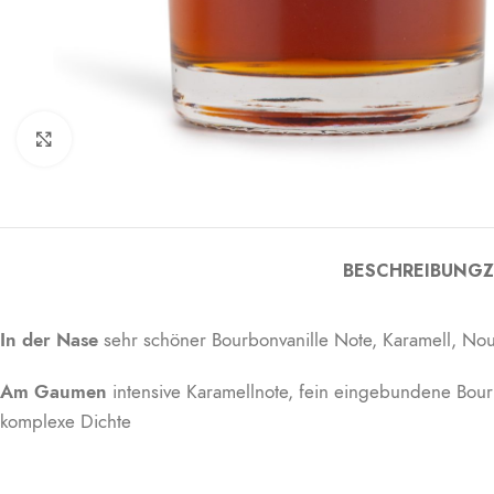
Click to enlarge
BESCHREIBUNG
Z
In der Nase
sehr schöner Bourbonvanille Note, Karamell, Nouga
Am Gaumen
intensive Karamellnote, fein eingebundene Bourb
komplexe Dichte