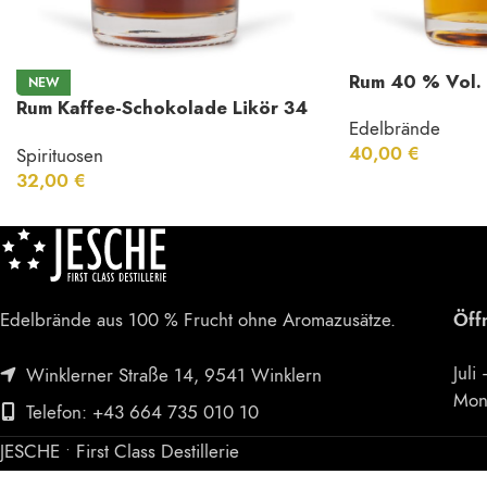
Rum 40 % Vol.
NEW
Rum Kaffee-Schokolade Likör 34
Edelbrände
% Vol.
40,00
€
Spirituosen
32,00
€
Edelbrände aus 100 % Frucht ohne Aromazusätze.
Öff
Juli
Winklerner Straße 14, 9541 Winklern
Mon
Telefon: +43 664 735 010 10
JESCHE • First Class Destillerie