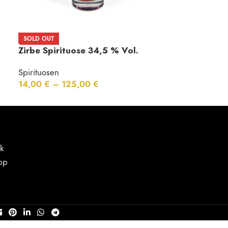
SOLD OUT
Zirbe Spirituose 34,5 % Vol.
Spirituosen
14,00
€
–
125,00
€
k
pp