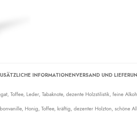
USÄTZLICHE INFORMATIONEN
VERSAND UND LIEFERU
t, Toffee, Leder, Tabaknote, dezente Holzstilistik, feine Alk
onvanille, Honig, Toffee, kräftig, dezenter Holzton, schöne A