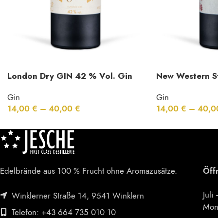
London Dry GIN 42 % Vol. Gin
New Western S
Mango – Ingwer – Pfeffer
Vol. Himbeer
Gin
Gin
14,00
€
–
40,00
€
14,00
€
–
40,
Edelbrände aus 100 % Frucht ohne Aromazusätze.
Öff
Juli
Winklerner Straße 14, 9541 Winklern
Mon
Telefon: +43 664 735 010 10