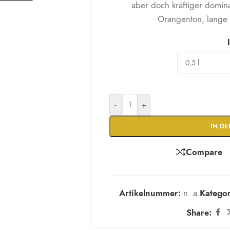
aber doch kräftiger domi
Orangenton, lange 
-
+
IN D
Compare
Artikelnummer:
n. a.
Kategor
Share: