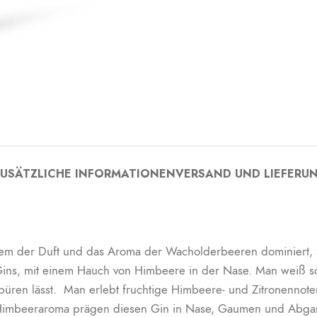
USÄTZLICHE INFORMATIONEN
VERSAND UND LIEFERU
em der Duft und das Aroma der Wacholderbeeren dominiert, fa
 Gins, mit einem Hauch von Himbeere in der Nase. Man weiß so
üren lässt. Man erlebt fruchtige Himbeere- und Zitronennoten
imbeeraroma prägen diesen Gin in Nase, Gaumen und Abgang