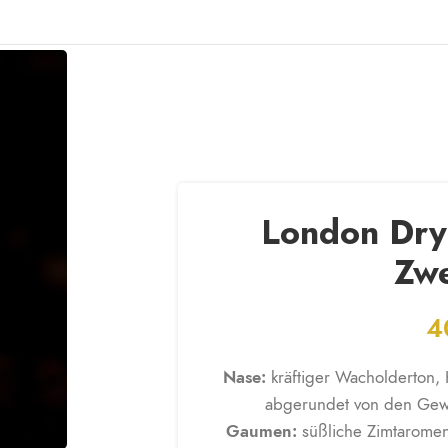
NTAKT
London Dry
Zw
4
Nase:
kräftiger Wacholderton, K
abgerundet von den Gew
Gaumen:
süßliche Zimtaromen