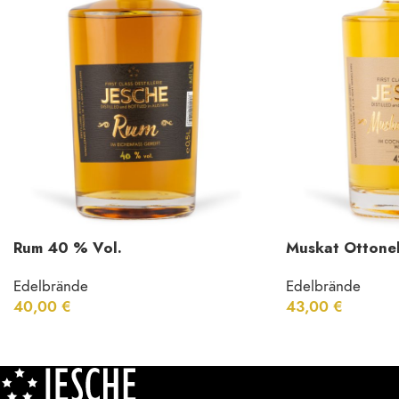
Rum 40 % Vol.
Muskat Ottonel
Edelbrände
Edelbrände
40,00
€
43,00
€