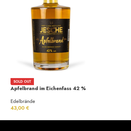
Obstbrand 4
SOLD OUT
Edition
Apfelbrand im Eichenfass 42 %
Edelbrände
Vol.
14,00
€
–
32
Edelbrände
43,00
€