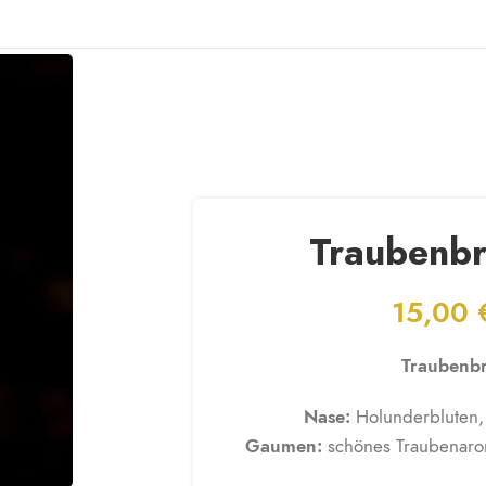
NTAKT
Traubenb
15,00
Traubenbr
Nase:
Holunderbluten, Z
Gaumen:
schönes Traubenaroma