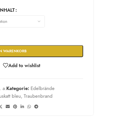
INHALT
EN WARENKORB
Add to wishlist
. a.
Kategorie:
Edelbrände
skatt bleu
,
Traubenbrand