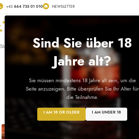
+43
664 735 01 010
NEWSLETTER
ÜBER
360° VIRTUAL WALK
SHOP
SERVICE
KO
Sind Sie über 18
Startseite
/
Edelbrände
/
Traubenbrand 42 % Vol
Jahre alt?
Sie müssen mindestens 18 Jahre alt sein, um die
Seite anzuzeigen. Bitte überprüfen Sie Ihr Alter für
die Teilnahme.
I AM 18 OR OLDER
I AM UNDER 18