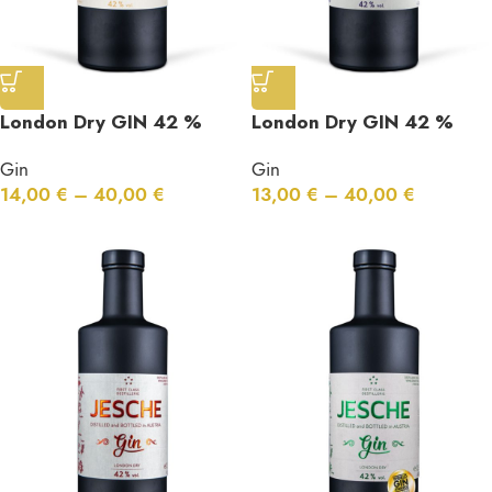
London Dry GIN 42 %
London Dry GIN 42 %
Vol. Gin Mango – Ingwer
Vol. Zwetschke
Gin
Gin
– Pfeffer
14,00
€
–
40,00
€
13,00
€
–
40,00
€