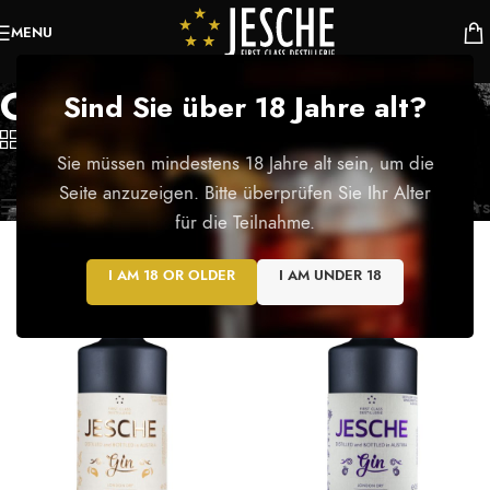
MENU
Gin
Sind Sie über 18 Jahre alt?
Categories
Sie müssen mindestens 18 Jahre alt sein, um die
Startseite
/
Gin
Alle 4 Ergebnisse werden angezeigt
Seite anzuzeigen. Bitte überprüfen Sie Ihr Alter
Show sidebar
Filters
für die Teilnahme.
I AM 18 OR OLDER
I AM UNDER 18