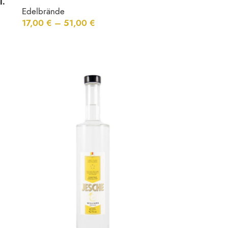
l.
Edelbrände
17,00
€
–
51,00
€