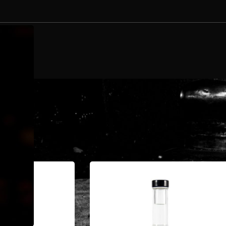
NTAKT
nde
/
Seite 2