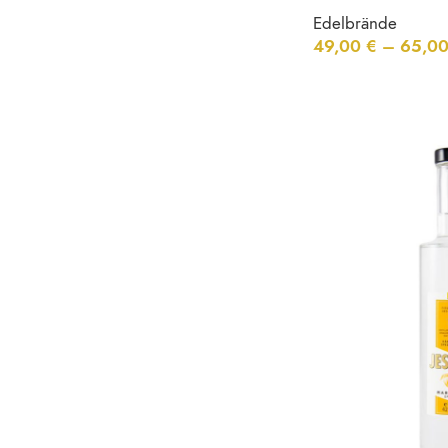
Jägerbrand
Edelbrände
49,00
€
–
65,0