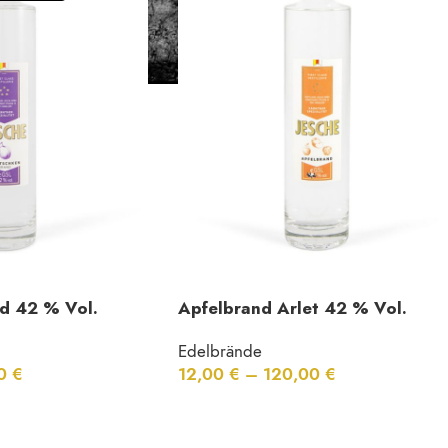
d 42 % Vol.
Apfelbrand Arlet 42 % Vol.
Edelbrände
00
€
12,00
€
–
120,00
€