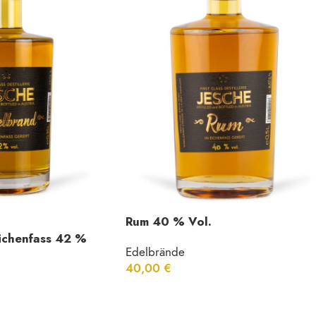
Rum 40 % Vol.
ichenfass 42 %
Edelbrände
40,00
€