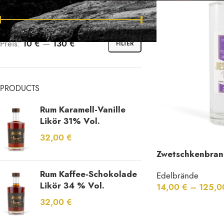
Preis:
10 €
—
130 €
FILTER
PRODUCTS
Rum Karamell-Vanille
Likör 31% Vol.
32,00
€
Zwetschkenbran
Rum Kaffee-Schokolade
Edelbrände
Likör 34 % Vol.
14,00
€
–
125,
32,00
€