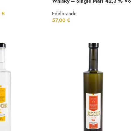
Whisky – Single Malt 42,3 % Vo
0
€
Edelbrände
57,00
€