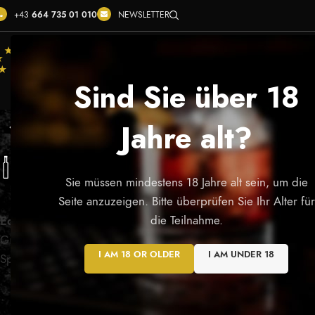
+43
664 735 01 010
NEWSLETTER
ÜBER
360° VIRTUAL WALK
SHOP
SERVICE
KO
Sind Sie über 18
Edelbrände
Jahre alt?
EDELBRÄNDE
GIN
SPIRITUOSEN
SONSTIGES
17 Products
4 Products
4 Products
0 Products
Sie müssen mindestens 18 Jahre alt sein, um die
KATEGORIEN
Startseite
/
Edelbrä
Seite anzuzeigen. Bitte überprüfen Sie Ihr Alter für
die Teilnahme.
Edelbrände
Gin
I AM 18 OR OLDER
I AM UNDER 18
Spirituosen
NACH PREIS FILTERN