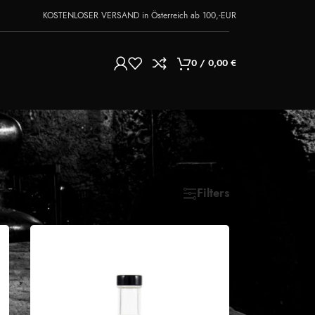
KOSTENLOSER VERSAND in Österreich ab 100,-EUR
0
/
0,00
€
Show
9
24
36
Filters