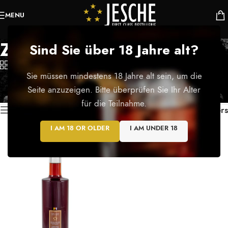
MENU
Zirbe
Sind Sie über 18 Jahre alt?
Categories
Sie müssen mindestens 18 Jahre alt sein, um die
Startseite
/
Produkte verschlagwortet mit „Zirbe“
Seite anzuzeigen. Bitte überprüfen Sie Ihr Alter
Einzelnes Ergebnis wird angezeigt
für die Teilnahme.
Show sidebar
Filters
I AM 18 OR OLDER
I AM UNDER 18