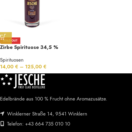
SOLD OUT
Zirbe Spirituose 34,5 %
Vol.
Spirituosen
14,00
€
–
125,00
€
Edelbrände aus 100 % Frucht ohne Aromazusätze.
Winklerner Straße 14, 9541 Winklern
Telefon: +43 664 735 010 10