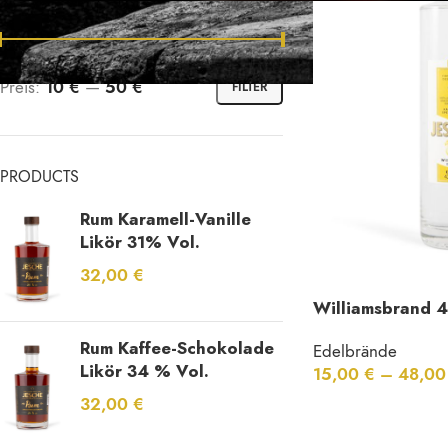
Preis:
10 €
—
50 €
FILTER
PRODUCTS
Rum Karamell-Vanille
Likör 31% Vol.
32,00
€
Williamsbrand 4
Rum Kaffee-Schokolade
Edelbrände
Likör 34 % Vol.
15,00
€
–
48,0
32,00
€