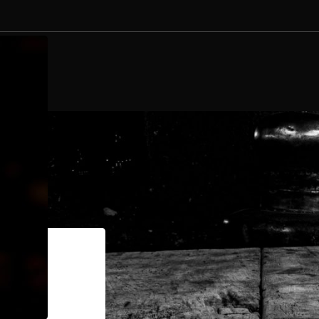
NTAKT
e verschlagwortet mit „Williamsbrand“