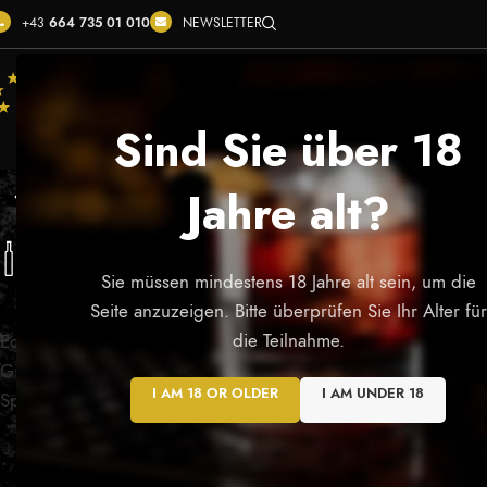
+43
664 735 01 010
NEWSLETTER
ÜBER
360° VIRTUAL WALK
SHOP
SERVICE
KO
Sind Sie über 18
Williamsbrand
Jahre alt?
EDELBRÄNDE
GIN
SPIRITUOSEN
SONSTIGES
17 Products
4 Products
4 Products
0 Products
Sie müssen mindestens 18 Jahre alt sein, um die
KATEGORIEN
Startseite
/
Produkt
Seite anzuzeigen. Bitte überprüfen Sie Ihr Alter für
die Teilnahme.
Edelbrände
Gin
I AM 18 OR OLDER
I AM UNDER 18
Spirituosen
NACH PREIS FILTERN