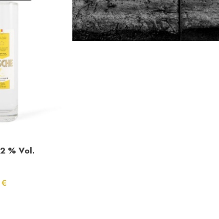
2 % Vol.
0
€