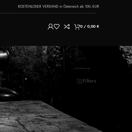
KOSTENLOSER VERSAND in Österreich ab 100,-EUR
0
/
0,00
€
Show
9
24
36
Filters