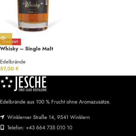
SOLD OUT
Whisky – Single Malt
42,3 % Vol.
Edelbrände
57,00
€
Edelbrände aus 100 % Frucht ohne Aromazusätze.
Winklerner Straße 14, 9541 Winklern
Telefon: +43 664 735 010 10