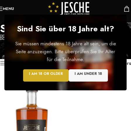
MENU
Single Malt
Sind Sie über 18 Jahre alt?
Categories
Sie müssen mindestens 18 Jahre alt sein, um die
Startseite
/
Produkte verschlagwortet mit „Single Malt“
Seite anzuzeigen. Bitte überprüfen Sie Ihr Alter
Einzelnes Ergebnis wird angezeigt
für die Teilnahme.
Show sidebar
Filters
I AM 18 OR OLDER
I AM UNDER 18