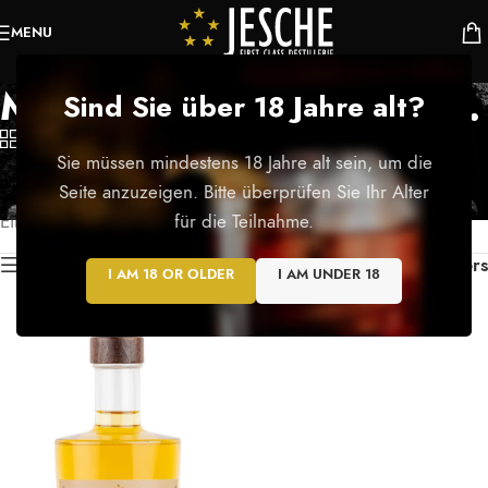
MENU
Muskat Ottonel 42 % Vol.
Sind Sie über 18 Jahre alt?
Categories
Sie müssen mindestens 18 Jahre alt sein, um die
Startseite
/
Seite anzuzeigen. Bitte überprüfen Sie Ihr Alter
Produkte verschlagwortet mit „Muskat Ottonel 42 % Vol.“
für die Teilnahme.
Einzelnes Ergebnis wird angezeigt
Show sidebar
Filters
I AM 18 OR OLDER
I AM UNDER 18