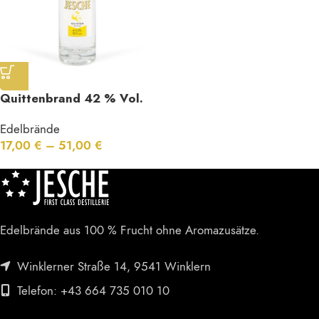
Quittenbrand 42 % Vol.
Edelbrände
17,00
€
–
51,00
€
Edelbrände aus 100 % Frucht ohne Aromazusätze.
Winklerner Straße 14, 9541 Winklern
Telefon: +43 664 735 010 10