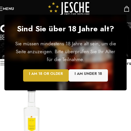
MENU
Quinttenbrand
Sind Sie über 18 Jahre alt?
Categories
Sie müssen mindestens 18 Jahre alt sein, um die
Startseite
/
Produkte verschlagwortet mit „Quinttenbrand“
Seite anzuzeigen. Bitte überprüfen Sie Ihr Alter
Einzelnes Ergebnis wird angezeigt
für die Teilnahme.
Show sidebar
Filters
I AM 18 OR OLDER
I AM UNDER 18